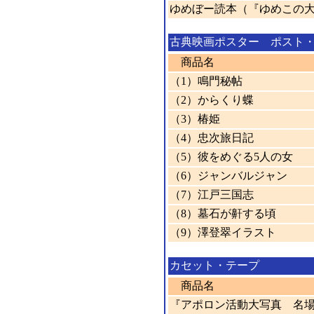
ゆめぼー読本（『ゆめこの
古典映画ポスター ポスト
商品名
（1）鳴門秘帖
（2）からくり蝶
（3）椿姫
（4）忠次旅日記
（5）彼をめぐる5人の女
（6）ジャンバルジャン
（7）江戸三国志
（8）墓石が鼾する頃
（9）澤登翠イラスト
カセット・テープ
商品名
『アポロン活動大写真 名