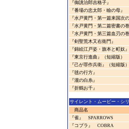
『御誂治郎吉格子』
『番場の忠太郎・瞼の母』
『水戸黄門・第一篇来国次
『水戸黄門・第二篇密書の
『水戸黄門・第三篇血刃の
『剣聖荒木又右衛門』
『錦絵江戸姿・旗本と町奴
『東京行進曲』（短縮版）
『己が罪作兵衛』（短縮版
『毬の行方』
『瀧の白糸』
『折鶴お千』
サイレント・ムービー・シ
商品名
『雀』 SPARROWS
『コブラ』 COBRA