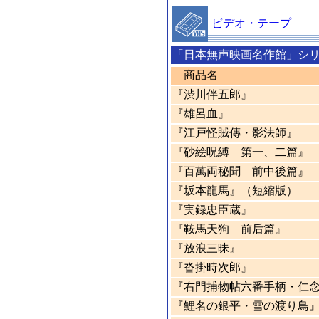
ビデオ・テープ
「日本無声映画名作館」シ
商品名
『渋川伴五郎』
『雄呂血』
『江戸怪賊傳・影法師』
『砂絵呪縛 第一、二篇』
『百萬両秘聞 前中後篇』
『坂本龍馬』（短縮版）
『実録忠臣蔵』
『鞍馬天狗 前后篇』
『放浪三昧』
『沓掛時次郎』
『右門捕物帖六番手柄・仁
『鯉名の銀平・雪の渡り鳥