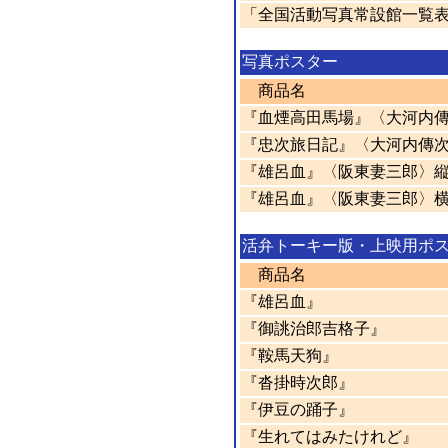
「全国活動写真常設館一覧表
写真ポスター
商品名
『血煙高田馬場』〈大河内
『忠次旅日記』〈大河内傳
『雄呂血』〈阪東妻三郎〉
『雄呂血』〈阪東妻三郎〉
活弁トーキー版・上映用ポ
商品名
『雄呂血』
『御誂治郎吉格子』
『鞍馬天狗』
『沓掛時次郎』
『伊豆の踊子』
『生れてはみたけれど』