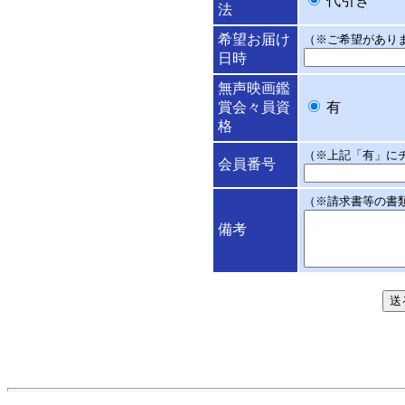
代引き
法
希望お届け
（※ご希望があり
日時
無声映画鑑
賞会々員資
有
格
（※上記「有」に
会員番号
（※請求書等の書
備考