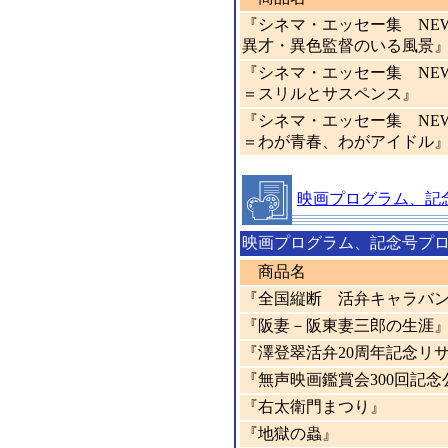
『シネマ・エッセー集 NEW
異才・異色監督のいる風景
『シネマ・エッセー集 NEW映
＝スリルとサスペンス』
『シネマ・エッセー集 NEW映
＝わが青春、わがアイドル
映画プログラム、記
映画プログラム、記念号プ
商品名
『全国縦断 活弁キャラバ
『阪妻－阪東妻三郎の生涯
『澤登翠活弁20周年記念リ
『無声映画鑑賞会300回記念
『右太衛門まつり』
『地獄の蟲』