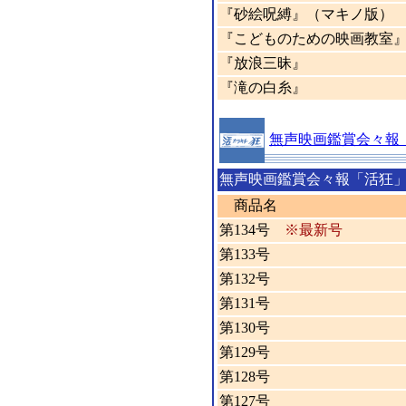
『砂絵呪縛』（マキノ版）
『こどものための映画教室
『放浪三昧』
『滝の白糸』
無声映画鑑賞会々報
無声映画鑑賞会々報「活狂
商品名
第134号
※最新号
第133号
第132号
第131号
第130号
第129号
第128号
第127号