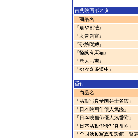
古典映画ポスター
商品名
『魚や剣法』
『刺青判官』
『砂絵呪縛』
『怪談有馬猫』
『唐人お吉』
『弥次喜多道中』
番付
商品名
「活動写真全国弁士名鑑」
「日本映画俳優人気鑑」
「日本映画俳優人気番附」
「日本活動俳優写真番附」
「全国活動写真常設館一覧表