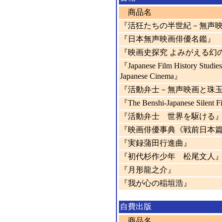
商品名
『活狂たちの半世紀－無声
『日本無声映画俳優名鑑』
『映画史探究 よみがえる幻
『Japanese Film History Studies 
Japanese Cinema』
『活動弁士－無声映画と珠
『The Benshi-Japanese Silent F
『活動弁士 世界を駆ける
『映画俳優事典《戦前日本
『実録蒲田行進曲』
『初代杉作少年 松尾文人
『月形龍之介』
『我が心の稲垣浩』
自費出版
商品名