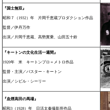
『国士無双』
昭和７（1932）年 片岡千恵蔵プロダクション作品
監督／伊丹万作
出演／片岡千恵蔵、高勢實乗、山田五十鈴
『キートンの文化生活一週間』
1920年 米 キートンプロ＝メトロ作品
監督・主演／バスター・キートン
出演／シビル・シーリー
『血煙高田の馬場』
昭和3（1928）年 日活太秦撮影所作品