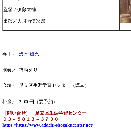
監督／伊藤大輔
出演／大河内傅次郎
弁士／
坂本 頼光
演奏／
神﨑えり
会場／
足立区生涯学習センター（講堂）
料金／
2,000円（要予約）
［問い合せ］ 足立区生涯学習センター
０３－５８１３－３７３０
https://https://www.adachi-shogakucenter.net/