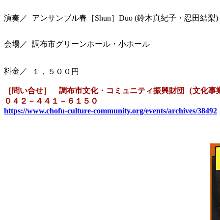
演奏／
アンサンブル春［Shun］Duo (鈴木真紀子・忍田結梨)
会場／
調布市グリーンホール・小ホール
料金／
１，５００円
［問い合せ］ 調布市文化・コミュニティ振興財団（文化事
０４２－４４１－６１５０
https://www.chofu-culture-community.org/events/archives/38492