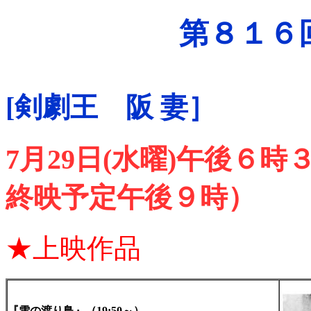
第８１６
[剣劇王 阪 妻］
7月29日(水曜)午後６
終映予定午後９時）
★上映作品
『雪の渡り鳥』（19:50～）