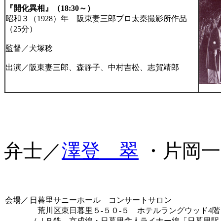
『開化異相』（18:30～）
昭和３（1928）年 阪東妻三郎プロ太秦撮影所作品
（25分）
監督／犬塚稔
出演／阪東妻三郎、森静子、中村吉松、志賀靖郎
弁士／
澤登 翠
・片岡一
会場／
日暮里サニーホール コンサートサロン
荒川区東日暮里５-５０-５ ホテルラングウッド4階 電話 
（ＪＲ鉄 京成線・日暮里舎人ライナー線「日暮里駅