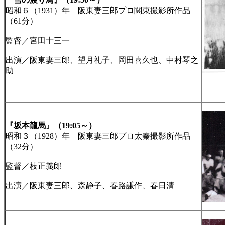
昭和６（1931）年 阪東妻三郎プロ関東撮影所作品
（61分）
監督／宮田十三一
出演／阪東妻三郎、望月礼子、岡田喜久也、中村琴之
助
『坂本龍馬』（19:05～）
昭和３（1928）年 阪東妻三郎プロ太秦撮影所作品
（32分）
監督／枝正義郎
出演／阪東妻三郎、森静子、春路謙作、春日清