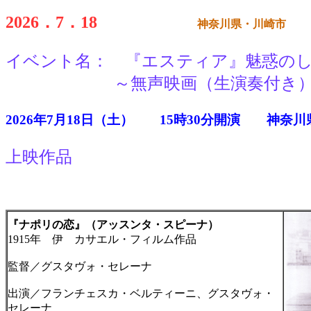
2026．7．18
神奈川県・川崎市
イベント名： 『エスティア』魅惑の
～無声映画（生演奏付き）とイ
2026年7月18日（土） 15時30分開演 神奈
上映作品
『ナポリの恋』（アッスンタ・スピーナ）
1915年 伊 カサエル・フィルム作品
監督／グスタヴォ・セレーナ
出演／フランチェスカ・ベルティーニ、グスタヴォ・
セレーナ