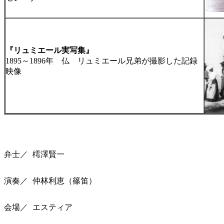
『リュミエール実写集』
1895～1896年 仏 リュミエール兄弟が撮影した記録
映像
弁士／
樗澤賢一
演奏／
仲林利恵（篠笛）
会場／
エスティア