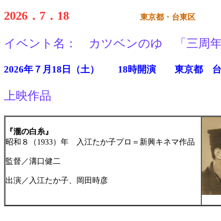
2026．7．18
東京都・台東区
イベント名： カツベンのゆ 「三周年
2026年７月18日（土） 18時開演 東京都 
上映作品
『瀧の白糸』
昭和８（1933）年 入江たか子プロ＝新興キネマ作品
監督／溝口健二
出演／入江たか子、岡田時彦